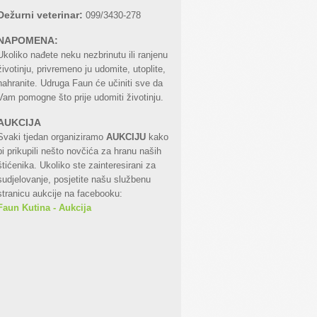
Dežurni veterinar:
099/3430-278
NAPOMENA:
Ukoliko nađete neku nezbrinutu ili ranjenu
životinju, privremeno ju udomite, utoplite,
nahranite. Udruga Faun će učiniti sve da
Vam pomogne što prije udomiti životinju.
AUKCIJA
Svaki tjedan organiziramo
AUKCIJU
kako
bi prikupili nešto novčića za hranu naših
štićenika. Ukoliko ste zainteresirani za
sudjelovanje, posjetite našu službenu
stranicu aukcije na facebooku:
Faun Kutina - Aukcija