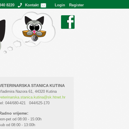
840 8220
Kontakt
Login
Register
Ostvareni snovi
Facebook
VETERINARSKA STANICA KUTINA
Vladimira Nazora 61, 44320 Kutina
veterinarska.stanica.kutina@sk.htnet.hr
tel: 044/680-421 044/625-170
Radno vrijeme:
pon-pet od 08:00 - 15:00h
sub od 08:00 - 13:00h