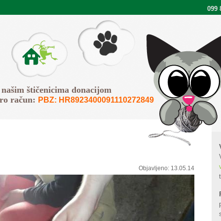
099 
Pišemo
O Faunu
 našim štičenicima donacijom
iro račun:
PBZ: HR8923400091110272849
Objavljeno:
13.05.14