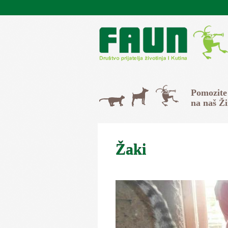
Skip to main content
Svi
Pomozite
Psi
Mačke
na naš Ž
Žaki