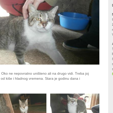
Oko ne nepovratno uništeno ali na drugo vidi. Treba joj
d kiše i hladnog vremena. Stara je godinu dana i