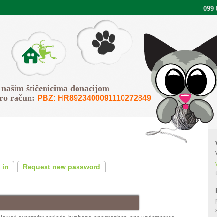
099 
Pišemo
O Faunu
 našim štičenicima donacijom
iro račun:
PBZ: HR8923400091110272849
tab)
 in
Request new password