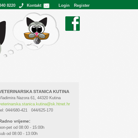
840 8220
Kontakt
Login
Register
Ostvareni snovi
Facebook
VETERINARSKA STANICA KUTINA
Vladimira Nazora 61, 44320 Kutina
veterinarska.stanica.kutina@sk.htnet.hr
tel: 044/680-421 044/625-170
Radno vrijeme:
pon-pet od 08:00 - 15:00h
sub od 08:00 - 13:00h