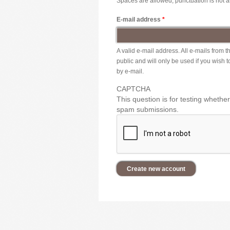
Spaces are allowed; punctuation is not 
E-mail address
*
A valid e-mail address. All e-mails from 
public and will only be used if you wish 
by e-mail.
CAPTCHA
This question is for testing wheth
spam submissions.