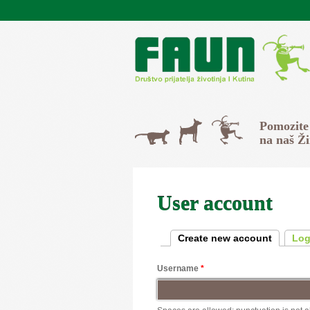
Skip to main content
Svi
Pomozite
Psi
Mačke
na naš Ž
User account
Primary tabs
Create new account
(active 
Log
Username
*