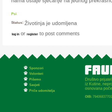
nama ostaje sjećanje na jednog prekrasno
Psi
Životinja je udomljena
Status:
or
to post comments
log in
register
Sponzori
Volonteri
Društvo prijatel
Pišemo
iz Kutine, nepro
Savjeti
osnovana poče
Priče udomitelja
OIB:
79406837701