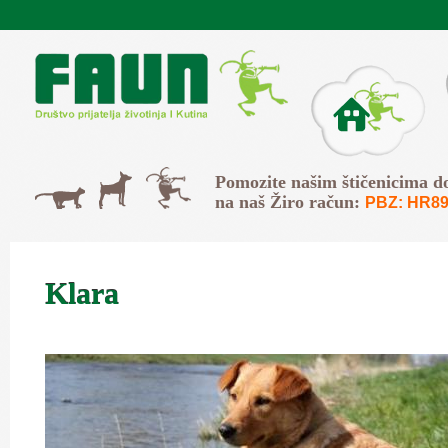
Skip to main content
O Faunu
Svi
Pomozite našim štičenicima d
Psi
Mačke
na naš Žiro račun:
PBZ: HR89
Klara