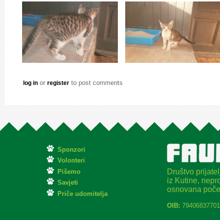
or
to post comments
log in
register
Sponzori
Volonteri
Društvo prijatel
Pišemo
iz Kutine, nepro
Savjeti
osnovana poče
Priče udomitelja
OIB:
79406837701