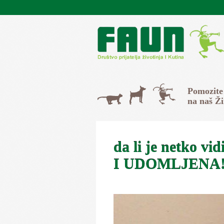
Skip to main content
Svi
Pomozite
Psi
Mačke
na naš Ž
da li je netko 
I UDOMLJENA!!