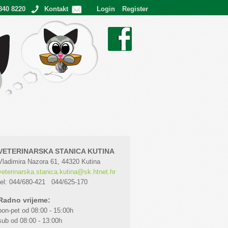
840 8220
Kontakt
Login
Register
Ostvareni snovi
Facebook
VETERINARSKA STANICA KUTINA
Vladimira Nazora 61, 44320 Kutina
veterinarska.stanica.kutina@sk.htnet.hr
tel: 044/680-421 044/625-170
Radno vrijeme:
pon-pet od 08:00 - 15:00h
sub od 08:00 - 13:00h