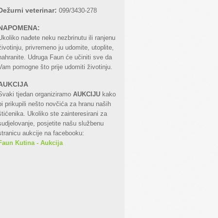
Dežurni veterinar:
099/3430-278
NAPOMENA:
Ukoliko nađete neku nezbrinutu ili ranjenu
životinju, privremeno ju udomite, utoplite,
nahranite. Udruga Faun će učiniti sve da
Vam pomogne što prije udomiti životinju.
AUKCIJA
Svaki tjedan organiziramo
AUKCIJU
kako
bi prikupili nešto novčića za hranu naših
štićenika. Ukoliko ste zainteresirani za
sudjelovanje, posjetite našu službenu
stranicu aukcije na facebooku:
Faun Kutina - Aukcija