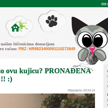
099 
Pišemo
O Faunu
 našim štičenicima donacijom
iro račun:
PBZ: HR8923400091110272849
vidio ovu kujicu? PRONAĐENA
! :)
Objavljeno:
03.03.14