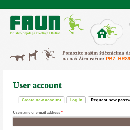
Skip to main content
O Faunu
Svi
Pomozite našim štičenicima d
Psi
Mačke
na naš Žiro račun:
PBZ: HR89
User account
Primary tabs
Create new account
Log in
Request new pass
Username or e-mail address
*