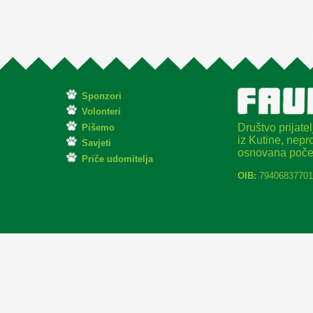
Sponzori
Volonteri
Društvo prijatel
Pišemo
iz Kutine, nepro
Savjeti
osnovana poče
Priče udomitelja
OIB:
79406837701